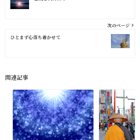
稿
ナ
ビ
次のページ
ゲ
ひとまず心落ち着かせて
ー
シ
ョ
関連記事
ン