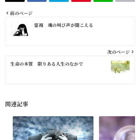
前のページ
投
霊視 魂の叫び声が聞こえる
稿
ナ
ビ
次のページ
ゲ
生命の本質 限りある人生のなかで
ー
シ
ョ
関連記事
ン