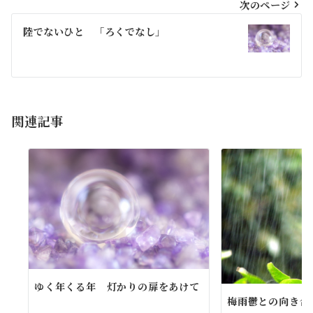
ビ
次のページ
ゲ
陸でないひと 「ろくでなし」
ー
シ
ョ
関連記事
ン
ゆく年くる年 灯かりの扉をあけて
梅雨鬱との向き合