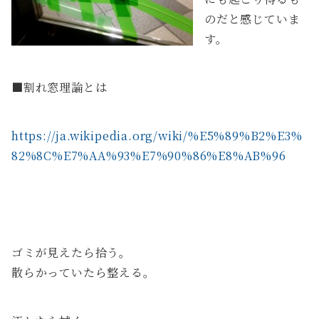
のだと感じていま
す。
■割れ窓理論とは
https://ja.wikipedia.org/wiki/%E5%89%B2%E3%
82%8C%E7%AA%93%E7%90%86%E8%AB%96
ゴミが見えたら拾う。
散らかっていたら整える。