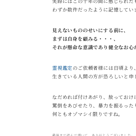
実際にはこの十年の間に感じられた
わずか数件だったように記憶してい
見えないもののせいにする前に、
まずは自身を顧みる・・・、
それが懸命な意識であり健全なお心
霊視鑑定
のご依頼者様には日頃より
生きている人間の方が恐ろしいと申
なだめれば付けあがり、放っておけ
罵倒をあびせたり、暴力を振るった
何ともオゾマシイ限りですね。
最後まで読んで頂いて、ありがとうございました。