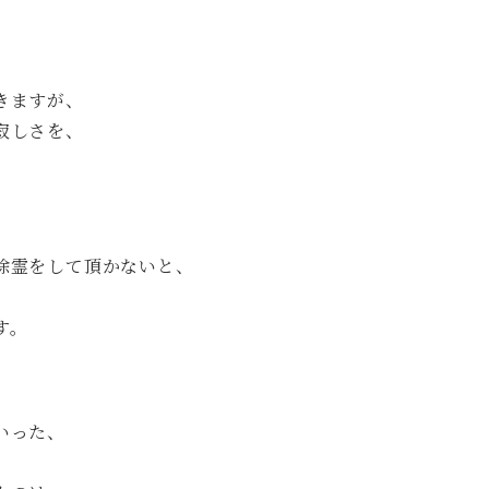
、
きますが、
寂しさを、
除霊をして頂かないと、
す。
いった、
、