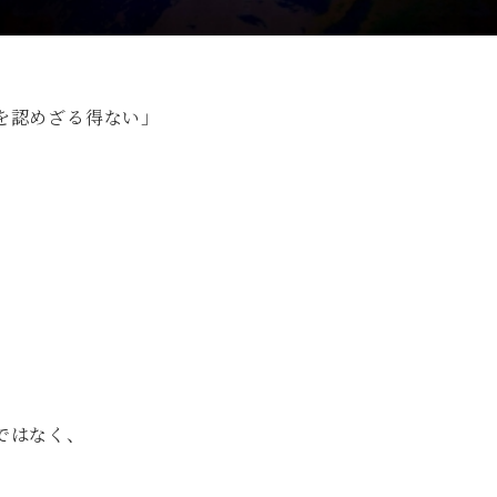
を認めざる得ない」
ではなく、
、