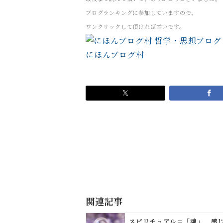
ブログランキングに参加していますので、
ワンクリックして頂ければ幸いです。
にほんブログ村
投
稿
ナ
ビ
ゲ
関連記事
ー
スピリチュアル＝「魂」 感