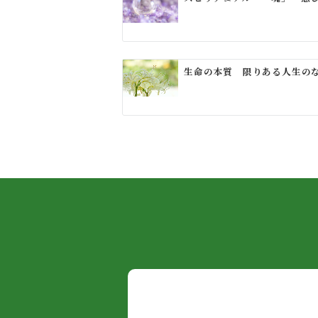
シ
ョ
ン
生命の本質 限りある人生の